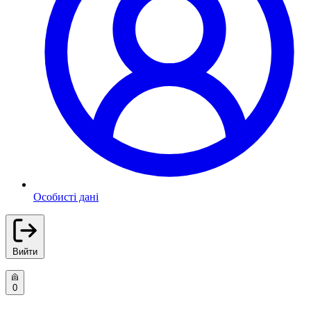
Особисті дані
Вийти
0