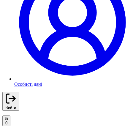
Особисті дані
Вийти
0