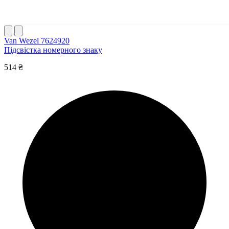
Van Wezel 7624920
Підсвістка номерного знаку
514 ₴