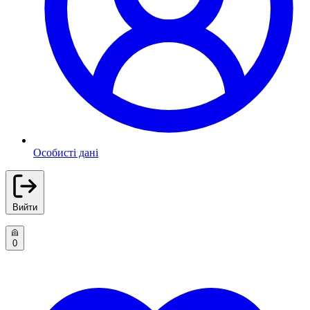
Особисті дані
Вийти
0