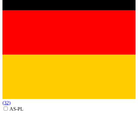
(32)
AS-PL