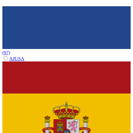
(97)
AJUSA