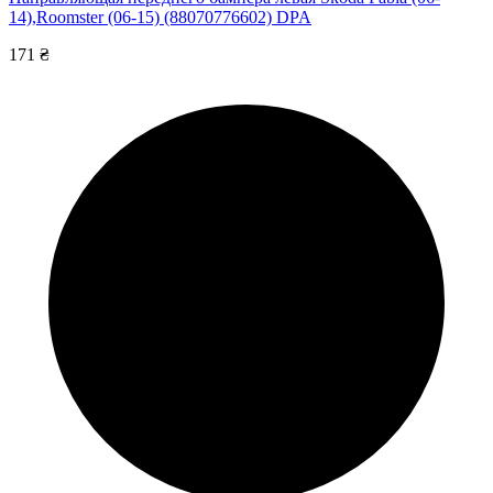
14),Roomster (06-15) (88070776602) DPA
171 ₴