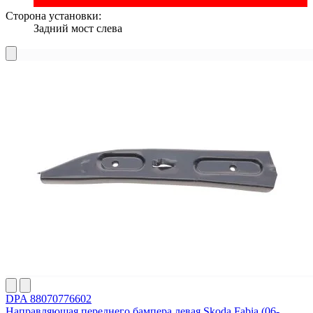
Сторона установки:
Задний мост слева
DPA 88070776602
Направляющая переднего бампера левая Skoda Fabia (06-