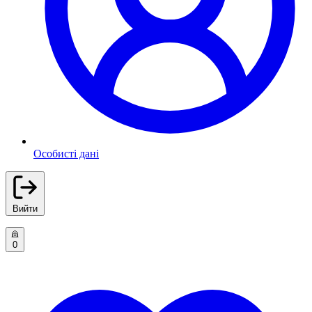
Особисті дані
Вийти
0