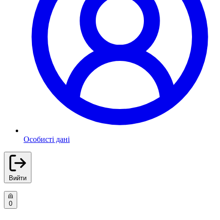
Особисті дані
Вийти
0