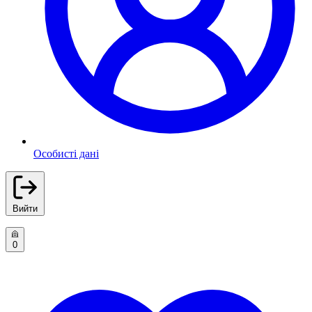
Особисті дані
Вийти
0