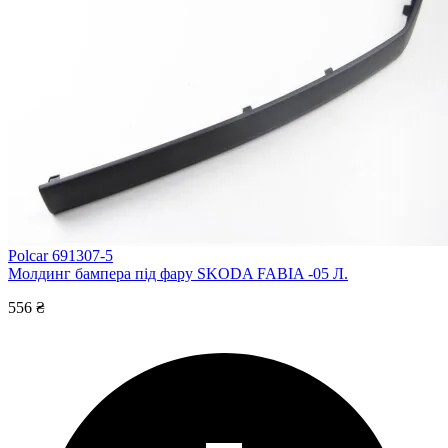
Polcar 691307-5
Молдинг бампера під фару SKODA FABIA -05 Л.
556 ₴