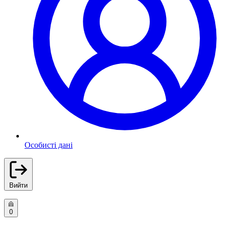
Особисті дані
Вийти
0