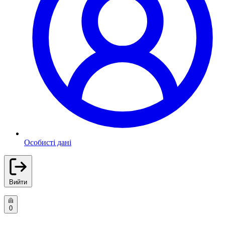
Особисті дані
Вийти
0