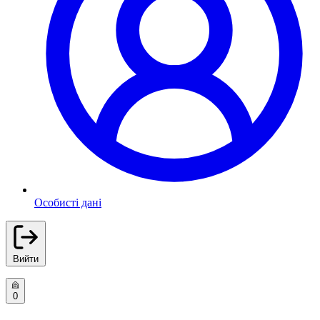
Особисті дані
Вийти
0