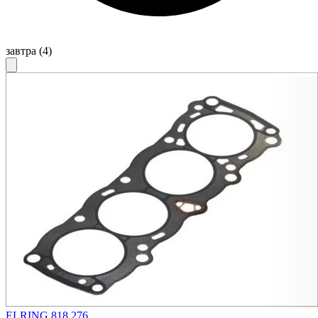
завтра
(4)
ELRING 818.276