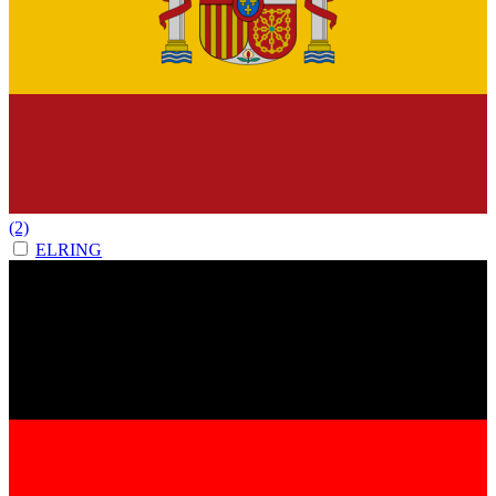
(2)
ELRING