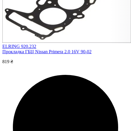
ELRING 920.232
Прокладка ГБЦ Nissan Primera 2.0 16V 90-02
819 ₴