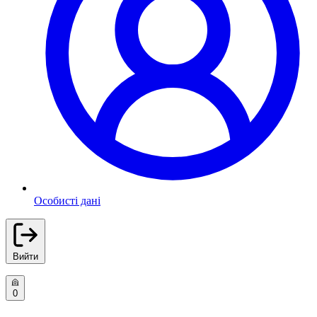
Особисті дані
Вийти
0