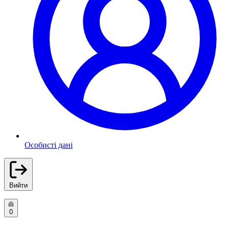
Особисті дані
Вийти
0