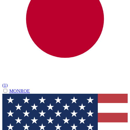
(1)
MONROE