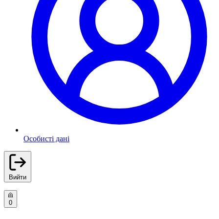
Особисті дані
Вийти
0