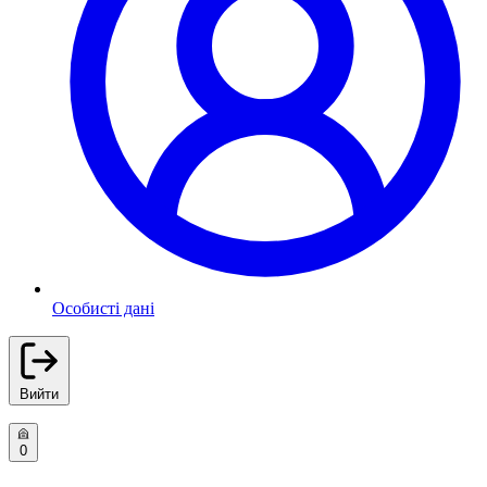
Особисті дані
Вийти
0