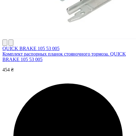
QUICK BRAKE 105 53 005
Комплект распорных планок стояночного тормоза. QUICK
BRAKE 105 53 005
454 ₴