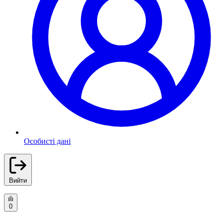
Особисті дані
Вийти
0