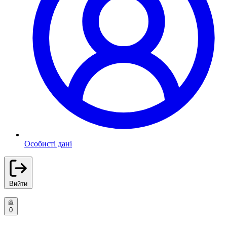
Особисті дані
Вийти
0