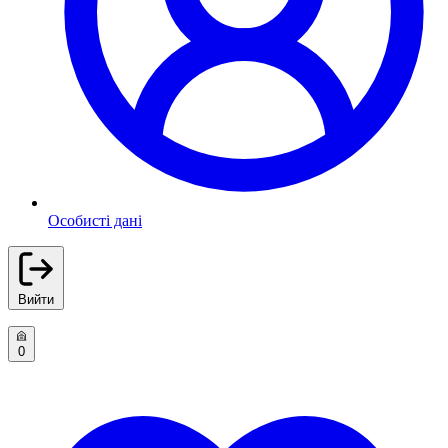
Особисті дані
Вийти
0