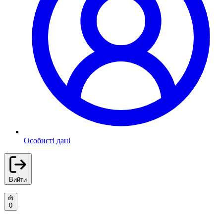
Особисті дані
Вийти
0