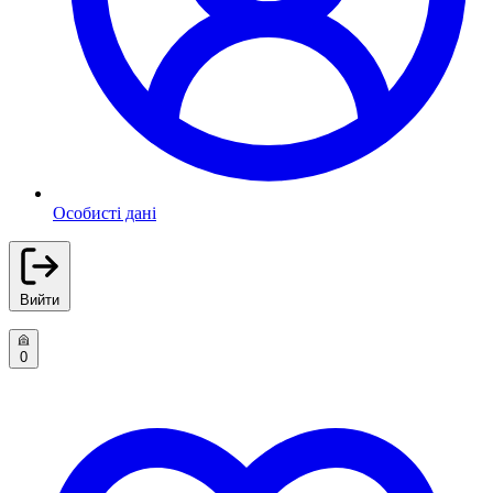
Особисті дані
Вийти
0