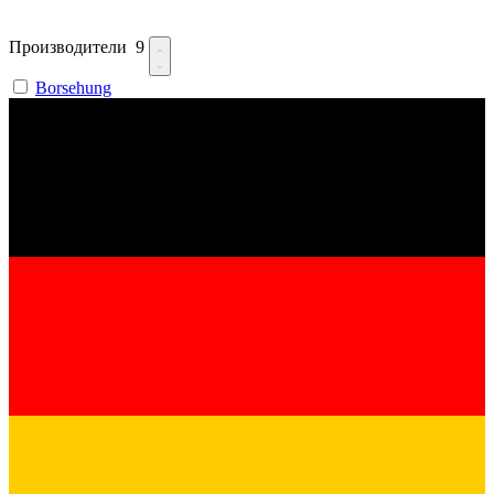
Производители
9
Borsehung