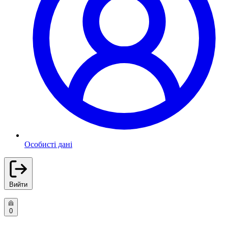
Особисті дані
Вийти
0