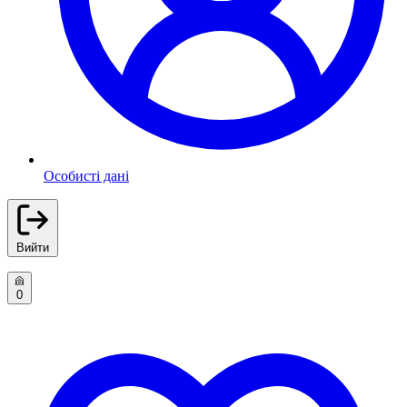
Особисті дані
Вийти
0