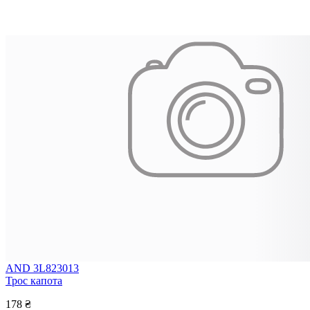
AND 3L823013
Трос капота
178 ₴