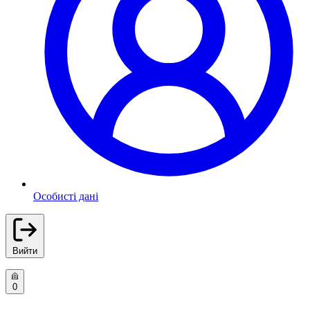
Особисті дані
Вийти
0