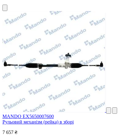
MANDO EX5650007600
Рульовий механізм (рейка) в зборі
7 657 ₴