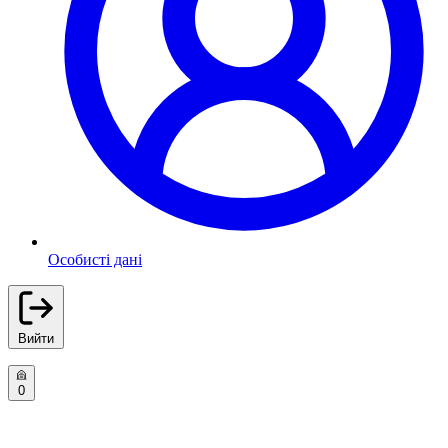
Особисті дані
Вийти
0