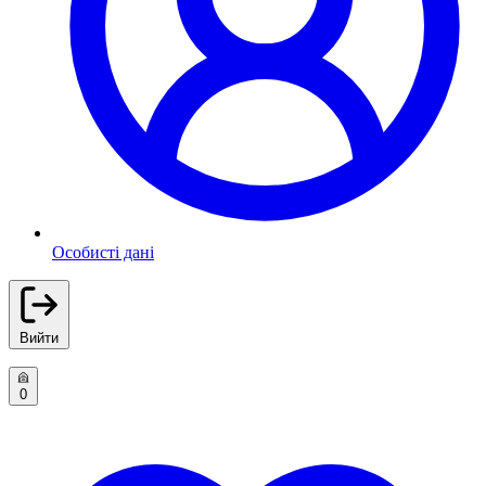
Особисті дані
Вийти
0