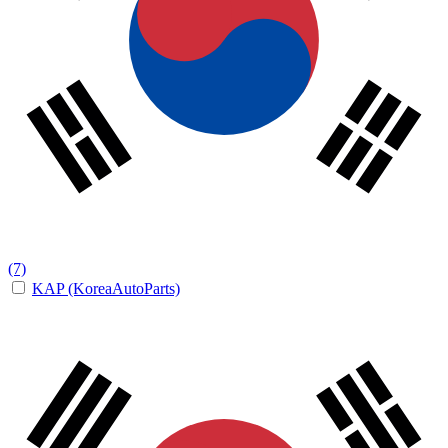
(7)
KAP (KoreaAutoParts)