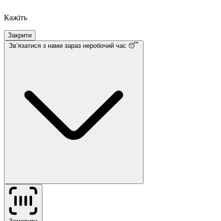
Кажіть
Закрити
Звʼязатися з нами
зараз неробочий час 😴