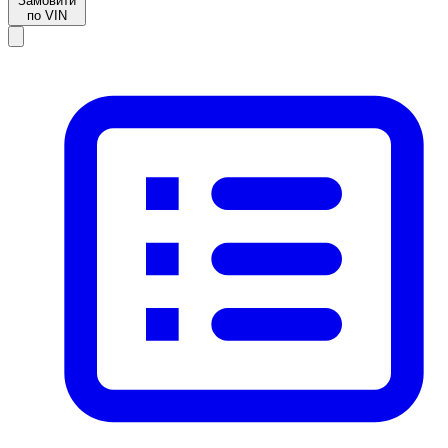
Замовити
по VIN