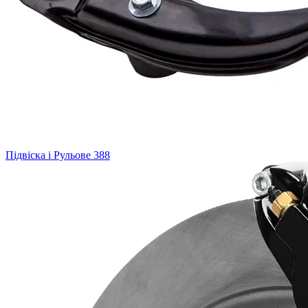
Підвіска і Рульове
388