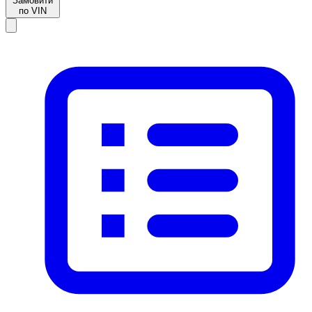
Замовити
по VIN