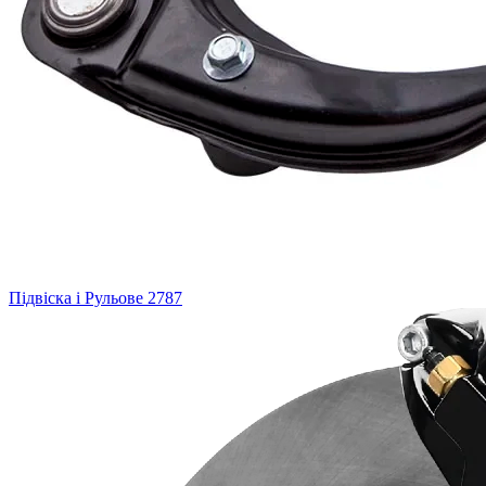
Підвіска і Рульове
2787