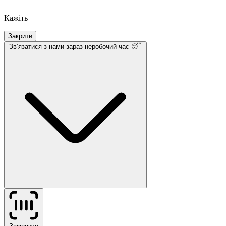
Кажіть
Закрити
Звʼязатися з нами
зараз неробочий час 😴