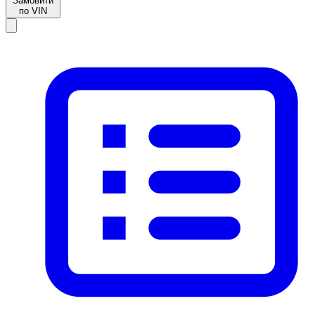
Замовити
по VIN