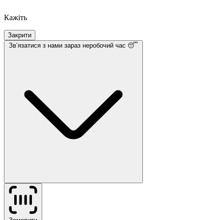
Кажіть
Закрити
Звʼязатися з нами
зараз неробочий час 😴