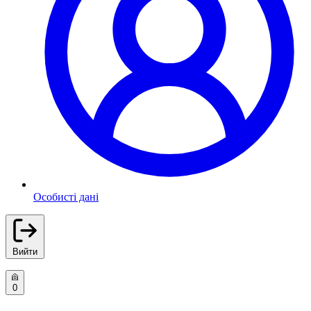
Особисті дані
Вийти
0