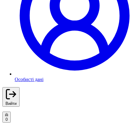
Особисті дані
Вийти
0