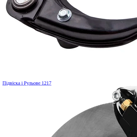
Підвіска і Рульове
1217