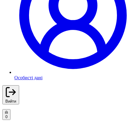
Особисті дані
Вийти
0