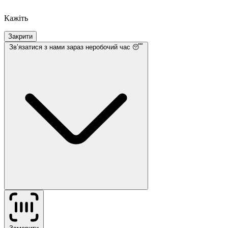
Кажіть
Закрити
Звʼязатися з нами
зараз неробочий час 😴