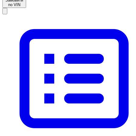
Замовити
по VIN