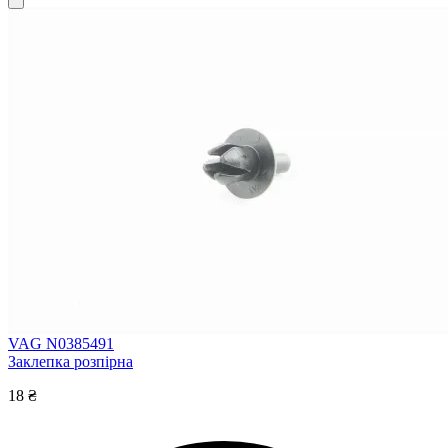
VAG N0385491
Заклепка розпірна
18 ₴