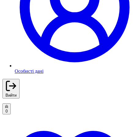
Особисті дані
Вийти
0