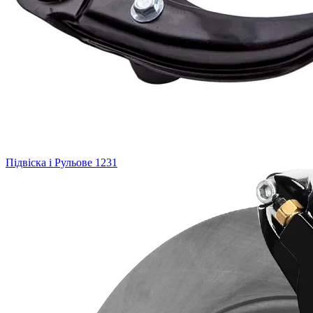
Підвіска і Рульове
1231