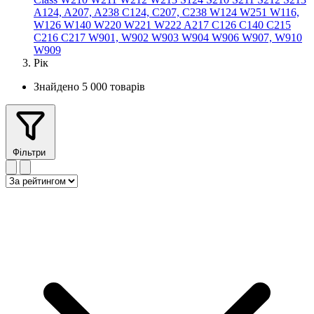
A124, A207, A238
C124, C207, C238
W124
W251
W116,
W126
W140
W220
W221
W222
A217
C126
C140
C215
C216
C217
W901, W902
W903
W904
W906
W907, W910
W909
Рік
Знайдено 5 000 товарів
Фільтри