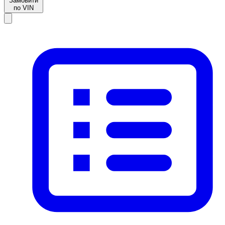
Замовити
по VIN