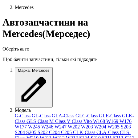
Mercedes
Автозапчастини на
Mercedes(Мерседес)
Оберіть авто
Щоб бачити запчастини, тільки які підходять
Марка: Mercedes
Модель
G-Class
GL-Class
GLA-Class
GLC-Class
GLE-Class
GLK-
Class
GLS-Class
M-Class
V-Class
Vito
W168
W169
W176
W177
W245
W246
W247
W202
W203
W204
W205
S203
S204
S205
S202
C204
C205
CLK-Class
CLA-Class
CLS-
Class
W210
W211
W212
W213
S124
S210
S211
S212
S213