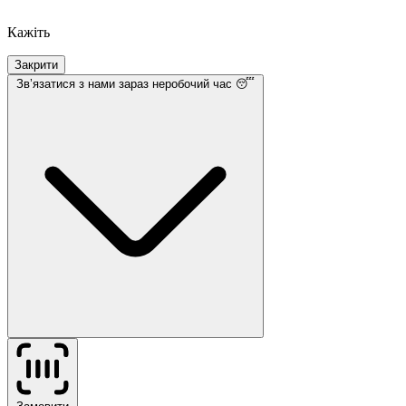
Кажіть
Закрити
Звʼязатися з нами
зараз неробочий час 😴