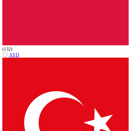
(132)
AYD