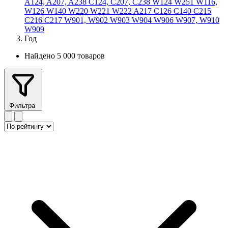
A124, A207, A238
C124, C207, C238
W124
W251
W116,
W126
W140
W220
W221
W222
A217
C126
C140
C215
C216
C217
W901, W902
W903
W904
W906
W907, W910
W909
Год
Найдено 5 000 товаров
Фильтра