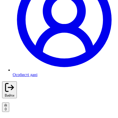
Особисті дані
Вийти
0