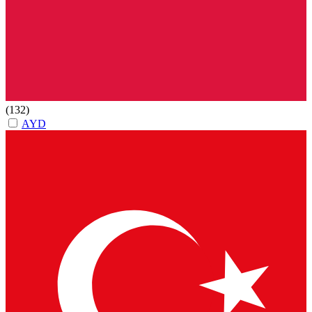
(132)
AYD