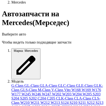
Mercedes
Автозапчасти на
Mercedes(Мерседес)
Выберите авто
Чтобы видеть только подходящие запчасти
Марка: Mercedes
Модель
G-Class
GL-Class
GLA-Class
GLC-Class
GLE-Class
GLK-
Class
GLS-Class
M-Class
V-Class
Vito
W168
W169
W176
W177
W245
W246
W247
W202
W203
W204
W205
S203
S204
S205
S202
C204
C205
CLK-Class
CLA-Class
CLS-
Class
W210
W211
W212
W213
S124
S210
S211
S212
S213