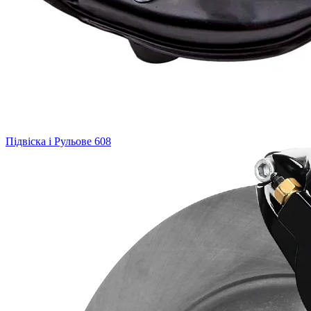
Підвіска і Рульове
608