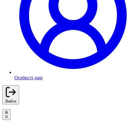
Особисті дані
Вийти
0