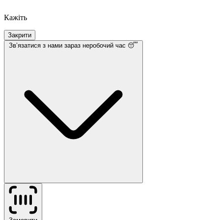
Кажіть
Закрити
Звʼязатися з нами
зараз неробочий час 😴