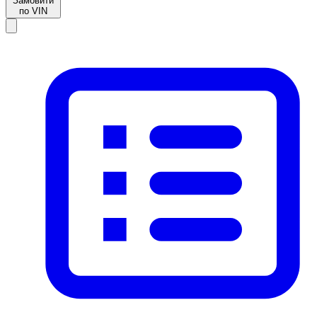
Замовити
по VIN