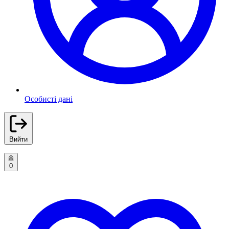
Особисті дані
Вийти
0