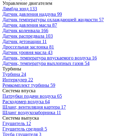
Управление двигателем
Лямбда зонд
133
Датчик давления наддува
99
Датчик температуры охлаждающей жидкости
57
Датчик давления масла
87
Датчик коленвала
166
Датчик распредвала
103
Датчик детонации
11
Дроссельная заслонка
81
Датчик уровня масла
43
Датчик, температура впускаемого воздуха
16
Датчик, температура выхлопных газов
54
Турбины
Турбина
24
Интеркулер
22
Ремкомплект турбины
59
Система впуска
Патрубки подачи воздуха
65
Расходомер воздуха
64
Шланг, вентиляция картера
17
Шланг воздухозаборника
11
Система выпуска
Глушитель
12
Глушитель средний
5
Труба глушителя
3