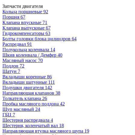
Запчасти двигателя
Кольца поршневые
92
Поршня
67
Клапана впускные
71
Клапана выпускные
67
Гидрокомпенсаторы
63
Болты головки блока цилиндров
64
Распредвал
91
Полукольца коленвала
14
Шкив коленвала / Демфер
40
Масляный насос
70
Поддон
72
Шатун
7
Вкладыши коренные
86
Вкладыши шатунные
111
Подушки двигателя
142
Направляющая клапанов
38
Толкатель клапана
26
Пробка масляного поддона
42
Щуп масляный
24
ГБЦ
7
Шестерня распредвала
4
Шестерня, коленчатый вал
18
Направляющая втулка масляного щупа
19