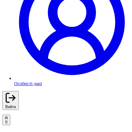
Особисті дані
Вийти
0