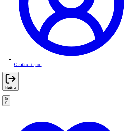
Особисті дані
Вийти
0