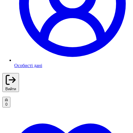
Особисті дані
Вийти
0