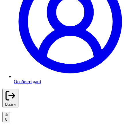
Особисті дані
Вийти
0