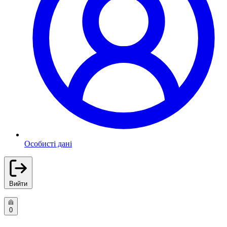
Особисті дані
Вийти
0