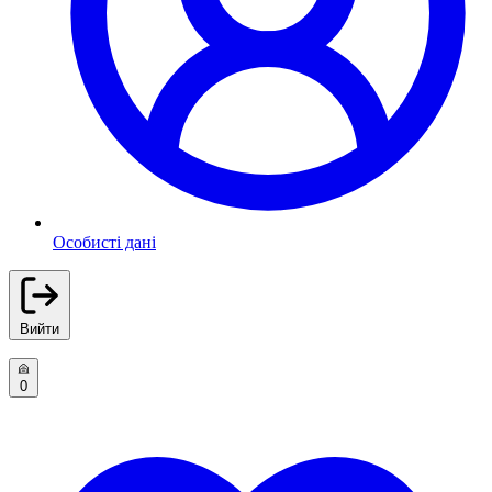
Особисті дані
Вийти
0