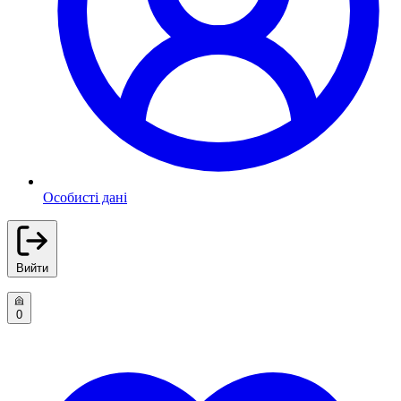
Особисті дані
Вийти
0