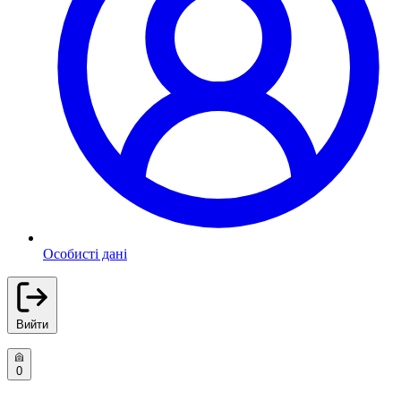
Особисті дані
Вийти
0