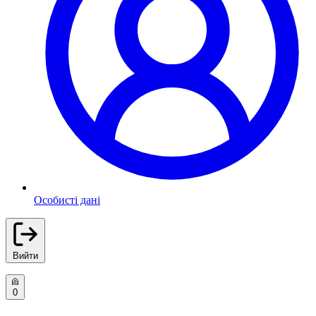
Особисті дані
Вийти
0