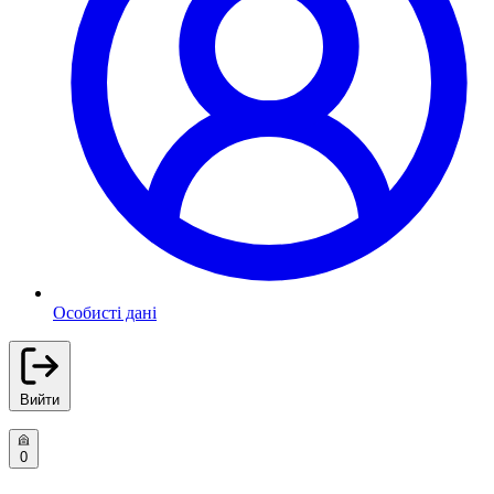
Особисті дані
Вийти
0