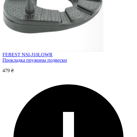
FEBEST NSI-J10LOWR
Прокладка пружины подвески
479 ₴