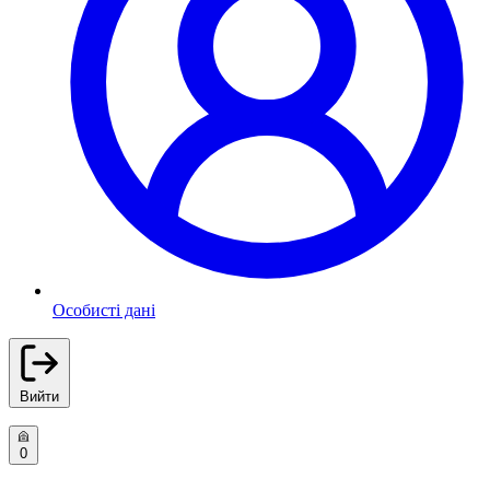
Особисті дані
Вийти
0