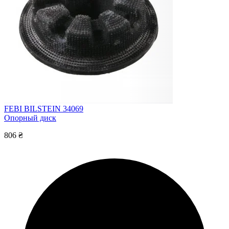
FEBI BILSTEIN 34069
Опорный диск
806 ₴