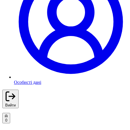
Особисті дані
Вийти
0